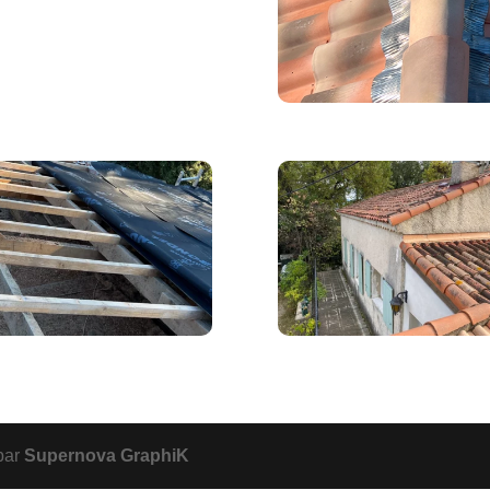
par
Supernova GraphiK