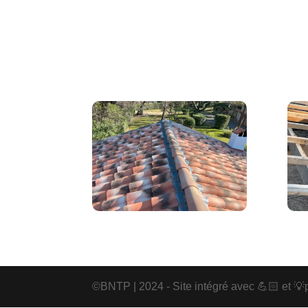
©️BNTP | 2024 - Site intégré avec 💪🏻 et 